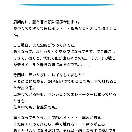
周期的に、顔と首と頭に湿疹が出ます。
かゆくてかゆくて死にそう・・・薬も今じゃ大して効きませ
ん。
ここ数日、また湿疹がやってきてた。
赤くなって、カサカサ・シワシワになってきて、でこぼこし
てきて、掻くと、切れて血が出ちゃうのだ。（で、その数日
が去ると、また普通の肌に戻るんです。。。）
今回は、痒いたびに、レイキしてました！
首と顔と頭だから、24時間いつでもどこでも、手で触れるこ
とが出来る。
出かけている時も、マンションのエレベーターに乗っている
ときも、
仕事中でも、お風呂でも。
痒くなってきたら、手で触れる・・・・痒みが去る。
また痒くなってきたら、手で触れる・・・痒みが去る。
赤くカサカサになるだけで、それ以上酷くならずに済んでま