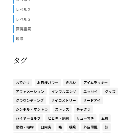
レベル２
レベル３
直傳靈氣
遠隔
タグ
おでかけ
お日様パワー
きれい
アイムラッキー
アファメーション
インフルエンザ
エッセイ
グッズ
グラウンディング
サイコメトリー
サードアイ
シンボル・マントラ
ストレス
チャクラ
ハイヤーセルフ
ヒビキ・病腺
リューマチ
五戒
動物・植物
口内炎
咳
喘息
外反母趾
妹