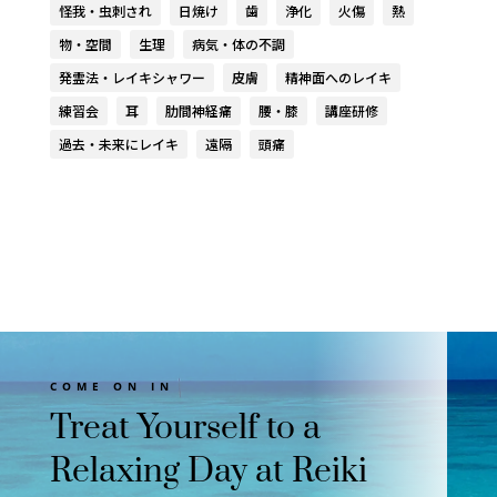
怪我・虫刺され
日焼け
歯
浄化
火傷
熱
物・空間
生理
病気・体の不調
発霊法・レイキシャワー
皮膚
精神面へのレイキ
練習会
耳
肋間神経痛
腰・膝
講座研修
過去・未来にレイキ
遠隔
頭痛
COME ON IN
Treat Yourself to a
Relaxing Day at Reiki