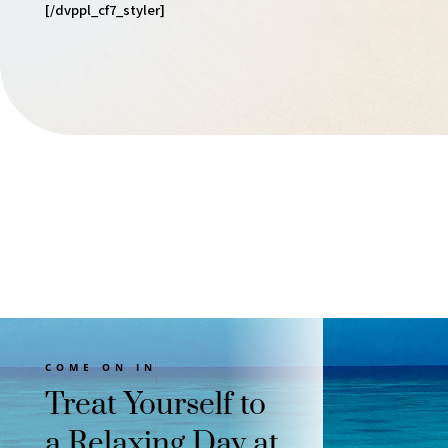
[/dvppl_cf7_styler]
COME ON IN
Treat Yourself to
a Relaxing Day at