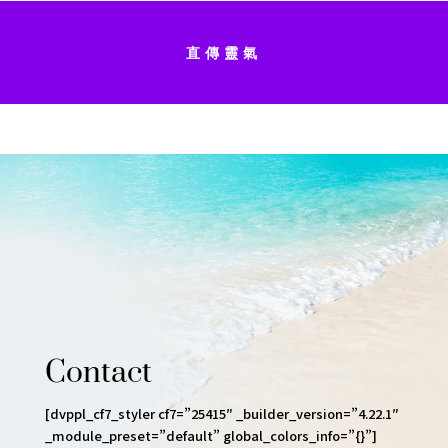
直傳靈氣
Contact
[dvppl_cf7_styler cf7=”25415″ _builder_version=”4.22.1″
_module_preset=”default” global_colors_info=”{}”]