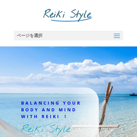
ページを選択
BALANCING YOUR
BODY AND MIND
WITH REIKI ！
Reiki Style