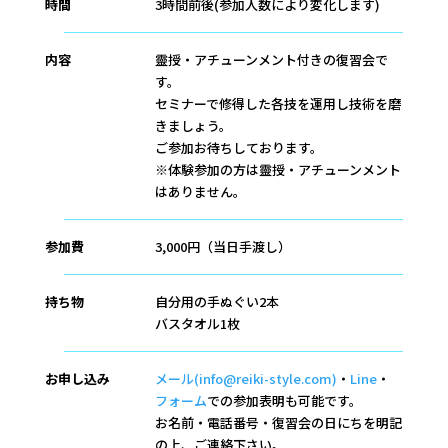
時間
3時間前後(参加人数により変化します)
内容
靈授・アチューンメント付きの復習会で
す。
セミナーで修得した各技を運用し技術を磨
きましょう。
ご参加お待ちしております。
※体験参加の方は靈授・アチューンメント
はありません。
参加費
3,000円（当日手渡し）
持ち物
自分用の手ぬぐい2本
バスタオル1枚
お申し込み
メール(info@reiki-style.com)
・
Line
・
フォーム
での参加表明も可能です。
お名前・電話番号・復習会の日にちを明記
の上、ご連絡下さい。