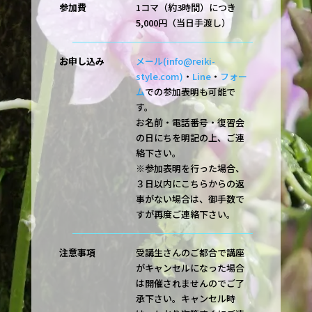
参加費
1コマ（約3時間）につき
5,000円（当日手渡し）
お申し込み
メール(info@reiki-
style.com)
・
Line
・
フォー
ム
での参加表明も可能で
す。
お名前・電話番号・復習会
の日にちを明記の上、ご連
絡下さい。
※参加表明を行った場合、
３日以内にこちらからの返
事がない場合は、御手数で
すが再度ご連絡下さい。
注意事項
受講生さんのご都合で講座
がキャンセルになった場合
は開催されませんのでご了
承下さい。キャンセル時