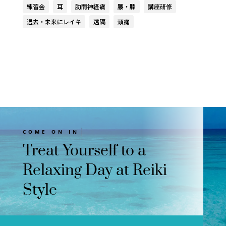
練習会
耳
肋間神経痛
腰・膝
講座研修
過去・未来にレイキ
遠隔
頭痛
COME ON IN
Treat Yourself to a
Relaxing Day at Reiki
Style