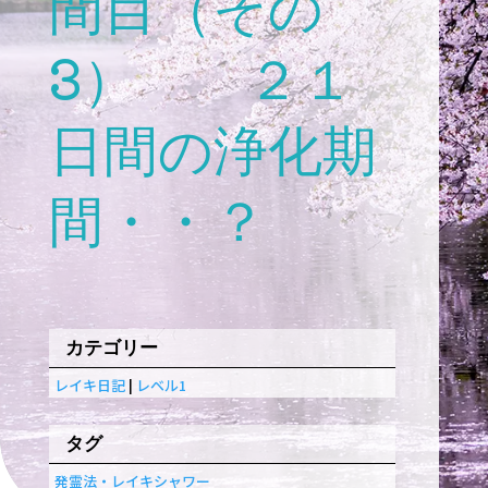
間目（その
3） ２１
日間の浄化期
間・・？
カテゴリー
レイキ日記
|
レベル1
タグ
発霊法・レイキシャワー