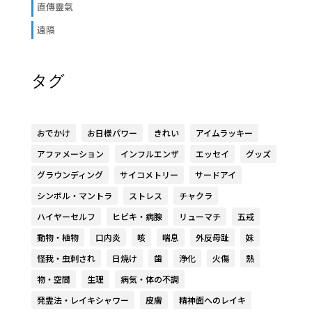
直傳靈氣
遠隔
タグ
おでかけ
お日様パワー
きれい
アイムラッキー
アファメーション
インフルエンザ
エッセイ
グッズ
グラウンディング
サイコメトリー
サードアイ
シンボル・マントラ
ストレス
チャクラ
ハイヤーセルフ
ヒビキ・病腺
リューマチ
五戒
動物・植物
口内炎
咳
喘息
外反母趾
妹
怪我・虫刺され
日焼け
歯
浄化
火傷
熱
物・空間
生理
病気・体の不調
発霊法・レイキシャワー
皮膚
精神面へのレイキ