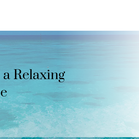
o a Relaxing
le