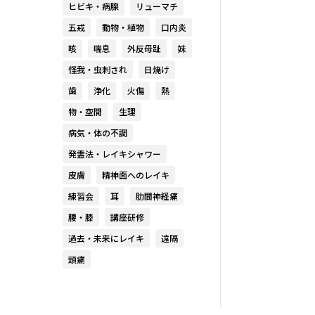
ヒビキ・病腺
リューマチ
五戒
動物・植物
口内炎
咳
喘息
外反母趾
妹
怪我・虫刺され
日焼け
歯
浄化
火傷
熱
物・空間
生理
病気・体の不調
発霊法・レイキシャワー
皮膚
精神面へのレイキ
練習会
耳
肋間神経痛
腰・膝
講座研修
過去・未来にレイキ
遠隔
頭痛