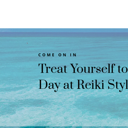
COME ON IN
Treat Yourself t
Day at Reiki Sty