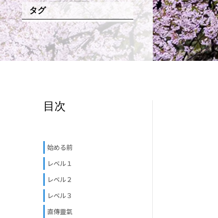
タグ
目次
始める前
レベル１
レベル２
レベル３
直傳靈氣